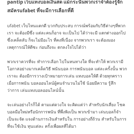
pantip เว็บแทงบอลเงินสด แม้กระนั้นพวกเราจำต้องรู้จัก
สมัครufabet ที่จะมีการเลือกที่ดี
ufabet เว็บไหนแตกดี บวกกับประสบ การณ์พร้อมกับวิธีต่างๆที่พวก
เรา จะต้องมีซึ่ง แต่ละคนก็อาจ จะเป็นไป ได้ว่าจะมี แตกต่างออกไป
ซึ่งเคล็ดลับ ก็จะไม่มีอะไร ที่คงที่เนื่อง จากพวกเรา จะต้องมอง
เหตุการณ์ให้ดีซะ ก่อนถึงจะ ตกลงใจไปได้ว่า
พวกเราควรที่จะ ทำการเลือก ไปในหนทางใด ที่จะทำให้ พวกเรามี
โอกาสอย่างมากเคล็ดวิธี พนันบอล การพนันบอล แต่ละครั้งนั้น พวก
เราจะ ต้องมีการวางเป้าหมายการเล่น แทงบอลให้ดี ด้วยทุกคราว
เมื่อการพนัน บอลออนไลน์ผู้คนจำนวนไม่ใช้ น้อยมีความ รู้สึก
ว่าการ เล่นแทงบอลออนไลน์นั้น
จะเล่นอย่างไรก็ได้ ตามแต่ดวงใจ จะคิดแต่ว่า สำหรับนักเสี่ยง โชค
บอลมือใหม่หรือนักการพนัน ที่พึ่งพิงเป็น พวกเข้ามา เล่นบอลก็จำ
เป็นจะจัด แจงด้านการเงินสำหรับใน การอย่างถี่ถ้วน สำหรับในการ
ที่จะใช้เงิน ทุนแต่ละ ครั้งเพื่อผลที่ได้มา