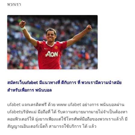
พวกเรา
สมัครเว็บufabet มีแนวทางที่ ดีกับการ ที่ พวกเรามีความนำสมัย
สำหรับเพื่อการ พนันบอล
ufabet แจกเครดิตฟรี ด้วย www ufabet อย่างการ พนันบอลผ่าน
ufabetบริษัทแม่ มือถือที่ ได้ รับความสบายมากมายไม่จำเป็นต้องหา
คอมพิวเตอร์ให้ ยุ่งยากเพียงแต่ใช้โทรศัพท์มือถือของพวกเราแล้วก็ มี
สัญญาณอินเตอร์เน็ตก็ สามารถใช้บริการ ได้ แล้ว