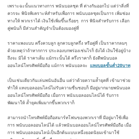
เพราะฉะนั้นแนวทางการ พนันบอลชุด ที่ ต่างกันออกไป แต่ว่าสิ่งที่
ควรจะ พินิจพิเคราะห์สำหรับเพื่อการ พนันบอลชุดเป็นการ เพิ่มช่อง
ทางให้ พวกเราได้ เงินใช้เพิ่มขึ้นเรื่อยๆ การ พินิจสำหรับการ เลือก
คู่พนันก็ มีส่วนสำคัญจำเป็นต้องมองคู่ที่
ราคาแพงแบบ ครึ่งควบลูก ลูกควบลูกครึ่ง หรือคู่ที่ เป็นราคากลมๆ
ด้วยเหตุว่าถ้าหากการ ประลองบกพร่องเช่นไรก็ ยังได้ เงินใช้อยู่บ้าง
ถึงจะ มิได้ ราคาเต็ม แม้กระนั้นได้ ครึ่งราคาก็ ยังดีพนันบอล
ออนไลน์โทรศัพท์มือถือ แม้การ พนันบอลจะ
แทงบอลขั้นต่ำ20บาท
เป็นเช่นเดียวกันเล่นพนันอันอื่น แต่ว่าด้วยความล้ำยุคที่ เข้ามาช่วย
ทำให้ แทงบอลออนไลน์ไม่รับความชื่นชอบก็ มีอยู่มากมาย
พนันบอล
ออนไลน์โทรศัพท์มือถือ เมื่อการ พนันบอลออนไลน์ได้ รับการ
พัฒนาให้ ล้ำยุคเพิ่มมากขึ้นพวกเราก็
สามารถนำโทรศัพท์มือถือสมาร์ทโฟนของพวกเราที่ มีอยู่มาใช้เพื่อ
การ พนันบอลออนไลน์ได้ แล้ว
พนันบอลออนไลน์โทรศัพท์มือถือ เมื่อ
การ พนันบอลออนไลน์เป็นอีกต้นแบบเหนึ่งยอดนิยมเข้ามาใช้