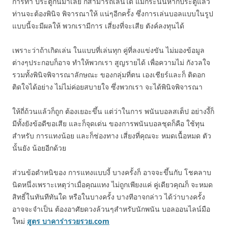
การทำ ประตูกันมาเลย ก็สามารถเล่นได้ แม้กระนั้นหากประตูแล้ว
ท่านจะต้องพินิจ พิจารณาให้ แน่ๆอีกครั้ง ซึ่งการเล่นบอลแบบในรูป
แบบนี้จะมีผลให้ พวกเรามีการ เสี่ยงที่จะเสีย ตังค์ลงทุนได้
เพราะว่าถ้าเกิดเล่น ในแบบที่เล่นทุก คู่ที่ลงแข่งขัน ไม่มองข้อมูล
ต่างๆประกอบก็อาจ ทำให้พวกเรา สูญรายได้ เพื่อความไม่ กังวลใจ
รวมทั้งพินิจพิจารณาลักษณะ ของกลุ่มที่ตน เองเชียร์และก็ ติดอก
ติดใจได้อย่าง ไม่ไม่ค่อยสบายใจ ซึ่งพวกเรา จะได้พินิจพิจารณา
ให้ถี่ถ้วนแล้วก็ถูก ต้องเยอะขึ้น แต่ว่าในการ พนันบอลสเต็ป อย่างงี้ก็
มีทั้งยังข้อดีขอเสีย และก็จุดเด่น ของการพนันบอลชุดก็คือ ใช้ทุน
สำหรับ การแทงน้อย และก็ช่องทาง เสี่ยงที่คุณจะ หมดเนื้อหมด ตัว
นั้นยัง น้อยอีกด้วย
ส่วนข้อตำหนิของ การแทงแบบงี้ บางครั้งก็ อาจจะขึ้นกับ โชคลาบ
นิดหนึ่งเพราะเหตุว่าเมื่อคุณแทง ไม่ถูกเพียงแค่ คู่เดียวคุณก็ จะหมด
สิทธิ์ในทันทีทันใด หรือในบางครั้ง บางทีอาจกล่าว ได้ว่าบางครั้ง
อาจจะจำเป็น ต้องอาศัยดวงล้วนๆสำหรับนักพนัน บอลออนไลน์มือ
ใหม่
สูตร บาคาร่ารวยรวย.com