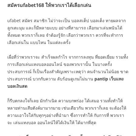
สมัครufabet168 ให้พวกเราได้เลือกเล่น
ufabet สมัคร สมาชิก ไม่ว่าจะเป็น บอลสเต็ป บอลเต็ง ทายผลจาก
ลูกเตะมุม และก็มีหลายแบบ อย่างที่สามารถ เลือกมาเล่นพนันได้
ทั้งหมด พวกเราก็เลย จำต้องรู้จัก เลือกว่าพวกเรา ควรที่จะทำการ
เลือกเล่นใน แบบไหน ในแต่ละครั้ง
เผื่อที่ว่าพวกเราจะ สำเร็จผลกำไร จากการลงทุน ที่ยอดเยี่ยม รวมทั้ง
การเลือกเล่นแทงบอลออนไลน์ ของพวกเรานั้น ในบางครั้ง
ประสบการณ์ ก็เป็นเรื่องสำคัญเพราะเหตุว่า คนจำนวนไม่น้อย ขาด
ประสบการณ์ บวกกับความ ลับร้อนดูเกมไม่นาน
pantip เว็บแทง
บอลเงินสด
ก็รีบตกลงใจก็เลย มักกำเนิด ความบกพร่อง ได้เสมอ รวมทั้งทำให้
หลายท่านเสียตังค์มามากมาย เช่นเดียวกัน พวกเราก็เลย จะต้องให้
ความเอาใจใส่กับทุกๆอย่างที่นำมา ซึ่งการทำให้ กับการที่ พวกเรา
จะ เล่นแทงบอล ออนไลน์ให้ได้เงินให้ ได้มากที่สุด