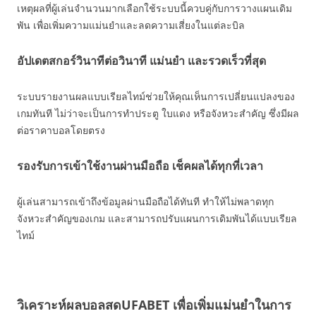
เหตุผลที่ผู้เล่นจำนวนมากเลือกใช้ระบบนี้ควบคู่กับการวางแผนเดิม
พัน เพื่อเพิ่มความแม่นยำและลดความเสี่ยงในแต่ละบิล
อัปเดตสกอร์วินาทีต่อวินาที แม่นยำ และรวดเร็วที่สุด
ระบบรายงานผลแบบเรียลไทม์ช่วยให้คุณเห็นการเปลี่ยนแปลงของ
เกมทันที ไม่ว่าจะเป็นการทำประตู ใบแดง หรือจังหวะสำคัญ ซึ่งมีผล
ต่อราคาบอลโดยตรง
รองรับการเข้าใช้งานผ่านมือถือ เช็คผลได้ทุกที่เวลา
ผู้เล่นสามารถเข้าถึงข้อมูลผ่านมือถือได้ทันที ทำให้ไม่พลาดทุก
จังหวะสำคัญของเกม และสามารถปรับแผนการเดิมพันได้แบบเรียล
ไทม์
วิเคราะห์ผลบอลสดUFABET เพื่อเพิ่มแม่นยำในการ