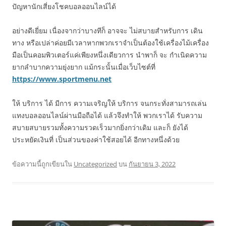
ปัญหานักเสี่ยงโชคบอลออนไลน์ได้
อย่างดีเยี่ยม เนื่องจากว่าบางทีก็ อาจจะ ไม่สบายสำหรับการ เดิน
ทาง หรือเปล่าค่อยมีเวลาหากพวกเราจำเป็นต้องใช้เครื่องไม้เครื่อง
มือเป็นคอมพิวเตอร์แค่เพียงหนึ่งเดียวการ นำพาก็ จะ กำเนิดความ
ยากลำบากความยุ่งยาก แม้กระนั้นเมื่อเว็บไซต์ที่
https://www.sportmenu.net
ให้ บริการ ได้ มีการ ความเจริญให้ บริการ จนกระทั่งสามารถเล่น
แทงบอลออนไลน์ผ่านมือถือได้ แล้วจึงทำให้ พวกเราได้ รับความ
สบายสบายรวมทั้งความรวดเร็วมากยิ่งกว่าเดิม และก็ ยังได้
ประหยัดเงินที่ เป็นส่วนของค่าใช้สอยได้ อีกทางหนึ่งด้วย
ข้อความนี้ถูกเขียนใน
Uncategorized
บน
กันยายน 3, 2022