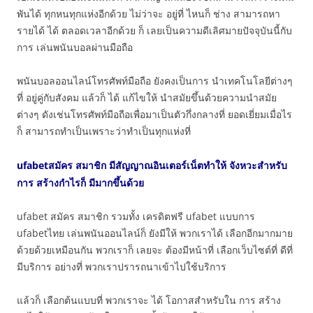
พันได้ ทุกหนทุกแห่งอีกด้วย ไม่ว่าจะ อยู่ที่ ไหนก็ ช่าง สามารถหา
รายได้ ได้ ตลอดเวลาอีกด้วย ก็ เลยเป็นความดีเลิศมายปัจจุบันนี้กับ
การ เล่นพนันบอลผ่านมือถือ
พนันบอลออนไลน์โทรศัพท์มือถือ ยังคงเป็นการ นำเทคโนโลยีต่างๆ
ที่ อยู่คู่กับสังคม แล้วก็ ได้ แก้ไขให้ นำสมัยขึ้นด้วยความนำสมัย
ต่างๆ ดังเช่นโทรศัพท์มือถือเพื่อมาเป็นตัวกึ่งกลางที่ ยอดเยี่ยมเมื่อไร
ก็ สามารถทำเป็นเพราะว่าทำเป็นทุกแห่งที่
ufabetสมัคร สมาชิก มีสัญญาณอินเตอร์เน็ตทำให้ จังหวะสำหรับ
การ สร้างกำไรก็ มีมากขึ้นด้วย
ufabet สมัคร สมาชิก รวมทั้ง เครดิตฟรี ufabet แบบการ
ufabetไทย เล่นพนันออนไลน์ก็ ยังมีให้ พวกเราได้ เลือกอีกมากมาย
ด้วยด้วยเหมือนกัน พวกเราก็ เลยจะ ต้องมีหน้าที่ เลือกเว็บไซต์ที่ ดีที่
มีบริการ อย่างที่ พวกเราปรารถนาเข้าไปใช้บริการ
แล้วก็ เลือกต้นแบบที่ พวกเราจะ ได้ โอกาสสำหรับใน การ สร้าง