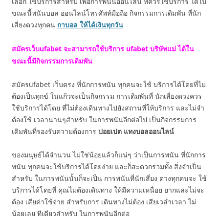
เลือก ใช้บริการสำหรับ เพื่อการพนันออนไลน์ ที่ควรใช้บริการ ได้ใน
ขณะนี้พนันบอล ออนไลน์โทรศัพท์มือถือ กิจกรรมการเดิมพัน ที่นัก
เสี่ยงดวงทุกคน
กาบอล ให้ได้เงินทุกวัน
สมัครเว็บufabet จะสามารถใช้บริการ ufabet บริษัทแม่ ได้ใน
ขณะนี้มีกิจกรรมการเดิมพัน
สมัครufabet เว็บตรง ที่นักการพนัน ทุกคนจะใช้ บริการได้โดยที่ไม่
ต้องเป็นทุกข์ ในแก้วจะเป็นกิจกรรม การเดิมพันที่ นักเสี่ยงดวงควร
ใช้บริการได้โดย ที่ไม่ต้องเดินทางไปยังสถานที่ให้บริการ และไม่จำ
ต้องใช้ เวลานานๆสำหรับ ในการพนันอีกต่อไป เป็นกิจกรรมการ
เดิมพันที่รองรับความต้องการ
ปอยเปต แทงบอลออนไลน์
ของมนุษย์ได้จำนวน ไม่ใช่น้อยแล้วก็แน่ๆ ว่าเป็นการพนัน ที่นักการ
พนัน ทุกคนจะใช้บริการได้โดยง่าย และก็สะดวกรวมทั้ง สิ่งจำเป็น
สำหรับ ในการพนันนั้นก็จะเป็น การพนันที่นักเสี่ยง ดวงทุกคนจะ ใช้
บริการได้โดยที่ คุณไม่ต้องเดินทาง ให้มีความเหนื่อย ยากและไม่จะ
ต้อง เสียค่าใช้จ่าย สำหรับการ เดินทางไม่ต้อง เสียเวล่ำเวลา ไม่
น้อยเลย ทีเดียวสำหรับ ในการพนันอีกต่อ