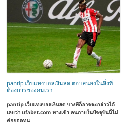
pantip เว็บแทงบอลเงินสด ตอบสนองในสิ่งที่
ต้องการของคนเรา
pantip เว็บแทงบอลเงินสด บางทีก็อาจจะกล่าวได้
เลยว่า ufabet.com ทางเข้า คนภายในปัจจุบันนี้ไม่
ค่อยอดทน