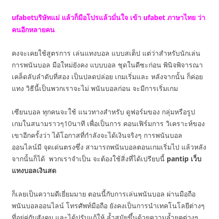
ufabetบริษัทแม่ แล้วก็มือโปรแล้วมั่นใจ เข้า ufabet ภาษาไทย ว่า
คนอีกหลายคน
คงจะเคยใช้สูตรการ เล่นแทงบอล แบบสเต็ป แต่ว่าสำหรับนักเล่น
การพนันบอล มือใหม่ยังคง แบบบอล ชุดในดีซะก่อน พินิจพิจารณา
เคล็ดลับลำดับที่สอง เป็นปลดปล่อย เกมเริ่มและ หลังจากนั้น ก็ค่อย
แทง วิธีนี้เป็นพวกเราจะไม่ พนันบอลก่อน จะมีการเริ่มเกม
เซียนบอล ทุกคนจะใช้ แนวทางสำหรับ ดูฟอร์มของ กลุ่มหรือรูป
เกมในสนามราวๆ10นาที เพื่อเป็นการ คอนเฟิร์มการ วิเคราะห์ของ
เขาอีกครั้งว่า ได้โอกาสที่กำลังจะได้เงินจริงๆ การพนันบอล
ออนไลน์มี จุดเด่นตรงซึ่ง สามารถพนันบอลตอนเกมเริ่มไป แล้วหลัง
จากนั้นก็ได้ พวกเราจำเป็น จะต้องใช้สิ่งที่ได้เปรียบนี้
pantip เว็บ
แทงบอลเงินสด
ก็เลยเป็นความดีเยี่ยมมาย ตอนนี้กับการเล่นพนันบอล ผ่านมือถือ
พนันบอลออนไลน์ โทรศัพท์มือถือ ยังคงเป็นการนำเทคโนโลยีต่างๆ
ที่อยู่คู่กับสังคม และได้ปรับแก้ให้ ล้ำสมัยขึ้นด้วยความล้ำยุคต่างๆ