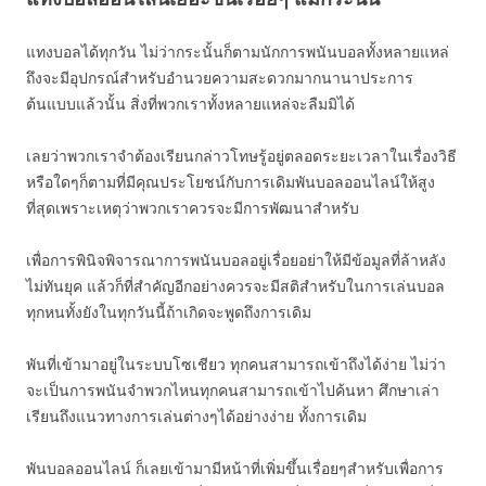
แทงบอลได้ทุกวัน ไม่ว่ากระนั้นก็ตามนักการพนันบอลทั้งหลายแหล่
ถึงจะมีอุปกรณ์สำหรับอำนวยความสะดวกมากนานาประการ
ต้นแบบแล้วนั้น สิ่งที่พวกเราทั้งหลายแหล่จะลืมมิได้
เลยว่าพวกเราจำต้องเรียนกล่าวโทษรู้อยู่ตลอดระยะเวลาในเรื่องวิธี
หรือใดๆก็ตามที่มีคุณประโยชน์กับการเดิมพันบอลออนไลน์ให้สูง
ที่สุดเพราะเหตุว่าพวกเราควรจะมีการพัฒนาสำหรับ
เพื่อการพินิจพิจารณาการพนันบอลอยู่เรื่อยอย่าให้มีข้อมูลที่ล้าหลัง
ไม่ทันยุค แล้วก็ที่สำคัญอีกอย่างควรจะมีสติสำหรับในการเล่นบอล
ทุกหนทั้งยังในทุกวันนี้ถ้าเกิดจะพูดถึงการเดิม
พันที่เข้ามาอยู่ในระบบโซเชียว ทุกคนสามารถเข้าถึงได้ง่าย ไม่ว่า
จะเป็นการพนันจำพวกไหนทุกคนสามารถเข้าไปค้นหา ศึกษาเล่า
เรียนถึงแนวทางการเล่นต่างๆได้อย่างง่าย ทั้งการเดิม
พันบอลออนไลน์ ก็เลยเข้ามามีหน้าที่เพิ่มขึ้นเรื่อยๆสำหรับเพื่อการ