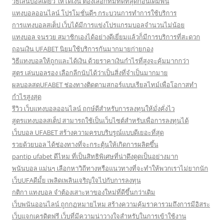
วิธีเล่นบอลเดี่ยว ให้ได้เงิน ต้องเลือกทีมที่ดีที่สุดก่อนเดิมพัน
แทงบอลออนไลน์ โปรโมชั่นดีๆ กระบวนการทำการใช้บริการ
การแทงบอลสเต็ป เว็บได้มีการแข่งโปรแกรมบอลจำนวนไม่น้อย
แทงบอล จนรวย สมาชิกเองได้อย่างดีเยี่ยมแล้วก็มีการบริการที่สะดวก
ถอนเงิน UFABET นิยมใช้บริการกันมากมายก่ายกอง
วิธีแทงบอลให้ถูกและได้เงิน ด้วยราคาเงินกำไรที่สูงจะคุ้มมากกว่า
สูตร เล่นบอลรอง เลือกลีกนับได้ว่าเป็นสิ่งที่จำเป็นมากมาย
ผลบอลสดUFABET ช่องทางติดตามสกอร์แบบเรียลไทม์เพื่อโอกาสทำ
กำไรสูงสุด
รีวิว เว็บแทงบอลออนไลน์ ฤกษ์ดีสำหรับการลงทุนให้มั่งคั่งไว
สูตรแทงบอลสเต็ป สามารถใช้เป็นเว็บไซต์สำหรับเพื่อการลงทุนได้
เว็บบอล UFABET สร้างความครบบริบรูณ์แบบดีเยอะที่สุด
รวยด้วยบอล ได้ช่องทางที่จะกระตุ้นให้เกิดการผลิตขึ้น
pantip ufabet ดีไหม ที่เป็นสิทธิพิเศษที่น่าดึงดูดเป็นอย่างมาก
พนันบอล แม่นๆ เลือกหาวิถีทางหรือแนวทางที่จะทำให้พวกเราไม่ยากนัก
เว็บUFAดีมั้ย เพลิดเพลินเจริญใจไปกับการลงทุน
กติกา แทงบอล จำต้องเสาะหาของใหม่ที่ดีขึ้นกว่าเดิม
เว็บพนันออนไลน์ ถูกกฏหมายไหม สร้างความคุ้มราคารวมถึงการมีอิสระ
เว็บแจกเครดิตฟรี เว็บที่มีความน่าวางใจสำหรับในการเข้าใช้งาน