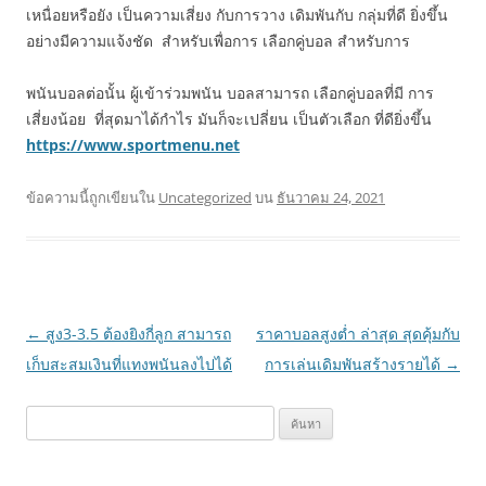
เหนื่อยหรือยัง เป็นความเสี่ยง กับการวาง เดิมพันกับ กลุ่มที่ดี ยิ่งขึ้น
อย่างมีความแจ้งชัด สำหรับเพื่อการ เลือกคู่บอล สำหรับการ
พนันบอลต่อนั้น ผู้เข้าร่วมพนัน บอลสามารถ เลือกคู่บอลที่มี การ
เสี่ยงน้อย ที่สุดมาได้กำไร มันก็จะเปลี่ยน เป็นตัวเลือก ที่ดียิ่งขึ้น
https://www.sportmenu.net
ข้อความนี้ถูกเขียนใน
Uncategorized
บน
ธันวาคม 24, 2021
เมนู
←
สูง3-3.5 ต้องยิงกี่ลูก สามารถ
ราคาบอลสูงต่ำ ล่าสุด สุดคุ้มกับ
นำทาง
เก็บสะสมเงินที่แทงพนันลงไปได้
การเล่นเดิมพันสร้างรายได้
→
เรื่อง
ค้นหา
สำหรับ: