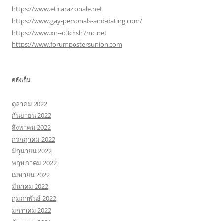
https://www.eticarazionale.net
https://www.gay-personals-and-dating.com/
https://www.xn--o3chsh7mc.net
https://www.forumpostersunion.com
คลังเก็บ
ตุลาคม 2022
กันยายน 2022
สิงหาคม 2022
กรกฎาคม 2022
มิถุนายน 2022
พฤษภาคม 2022
เมษายน 2022
มีนาคม 2022
กุมภาพันธ์ 2022
มกราคม 2022