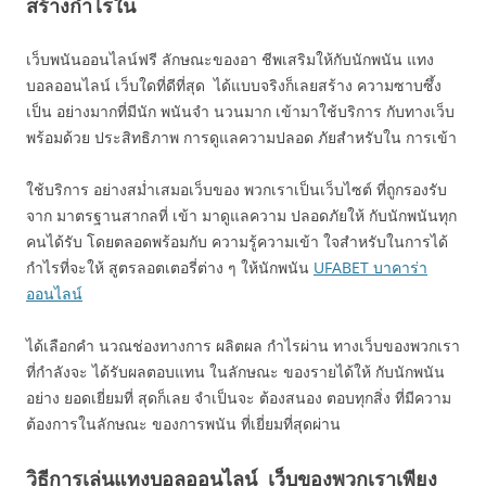
สร้างกำไรใน
เว็บพนันออนไลน์ฟรี ลักษณะของอา ชีพเสริมให้กับนักพนัน แทง
บอลออนไลน์ เว็บใดที่ดีที่สุด ได้แบบจริงก็เลยสร้าง ความซาบซึ้ง
เป็น อย่างมากที่มีนัก พนันจำ นวนมาก เข้ามาใช้บริการ กับทางเว็บ
พร้อมด้วย ประสิทธิภาพ การดูแลความปลอด ภัยสำหรับใน การเข้า
ใช้บริการ อย่างสม่ำเสมอเว็บของ พวกเราเป็นเว็บไซต์ ที่ถูกรองรับ
จาก มาตรฐานสากลที่ เข้า มาดูแลความ ปลอดภัยให้ กับนักพนันทุก
คนได้รับ โดยตลอดพร้อมกับ ความรู้ความเข้า ใจสำหรับในการได้
กำไรที่จะให้ สูตรลอตเตอรี่ต่าง ๆ ให้นักพนัน
UFABET บาคาร่า
ออนไลน์
ได้เลือกคำ นวณช่องทางการ ผลิตผล กำไรผ่าน ทางเว็บของพวกเรา
ที่กำลังจะ ได้รับผลตอบแทน ในลักษณะ ของรายได้ให้ กับนักพนัน
อย่าง ยอดเยี่ยมที่ สุดก็เลย จำเป็นจะ ต้องสนอง ตอบทุกสิ่ง ที่มีความ
ต้องการในลักษณะ ของการพนัน ที่เยี่ยมที่สุดผ่าน
วิธีการเล่นแทงบอลออนไลน์ เว็บของพวกเราเพียง