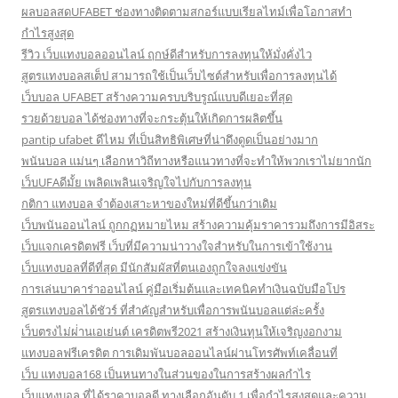
ผลบอลสดUFABET ช่องทางติดตามสกอร์แบบเรียลไทม์เพื่อโอกาสทำ
กำไรสูงสุด
รีวิว เว็บแทงบอลออนไลน์ ฤกษ์ดีสำหรับการลงทุนให้มั่งคั่งไว
สูตรแทงบอลสเต็ป สามารถใช้เป็นเว็บไซต์สำหรับเพื่อการลงทุนได้
เว็บบอล UFABET สร้างความครบบริบรูณ์แบบดีเยอะที่สุด
รวยด้วยบอล ได้ช่องทางที่จะกระตุ้นให้เกิดการผลิตขึ้น
pantip ufabet ดีไหม ที่เป็นสิทธิพิเศษที่น่าดึงดูดเป็นอย่างมาก
พนันบอล แม่นๆ เลือกหาวิถีทางหรือแนวทางที่จะทำให้พวกเราไม่ยากนัก
เว็บUFAดีมั้ย เพลิดเพลินเจริญใจไปกับการลงทุน
กติกา แทงบอล จำต้องเสาะหาของใหม่ที่ดีขึ้นกว่าเดิม
เว็บพนันออนไลน์ ถูกกฏหมายไหม สร้างความคุ้มราคารวมถึงการมีอิสระ
เว็บแจกเครดิตฟรี เว็บที่มีความน่าวางใจสำหรับในการเข้าใช้งาน
เว็บแทงบอลที่ดีที่สุด มีนักสัมผัสที่ตนเองถูกใจลงแข่งขัน
การเล่นบาคาร่าออนไลน์ คู่มือเริ่มต้นและเทคนิคทำเงินฉบับมือโปร
สูตรแทงบอลได้ชัวร์ ที่สำคัญสำหรับเพื่อการพนันบอลแต่ล่ะครั้ง
เว็บตรงไม่ผ่่านเอเย่นต์ เครดิตพรี2021 สร้างเงินทุนให้เจริญงอกงาม
แทงบอลฟรีเครดิต การเดิมพันบอลออนไลน์ผ่านโทรศัพท์เคลื่อนที่
เว็บ แทงบอล168 เป็นหนทางในส่วนของในการสร้างผลกำไร
เว็บแทงบอล ที่ได้ราคาบอลดี ทางเลือกอันดับ 1 เพื่อกำไรสูงสุดและความ