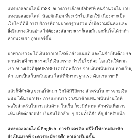
แทงบอลออนไลน์ m88 อย่างการเลือกufabetที่ คนจำนวนไม่ เว็บ
แทงบอลออนไลน์ น้อยมักนิยม ที่จะเข้าไปเลือกใช้ เนื่องจากเป็น
เว็บไซต์ที่มี การบริการที่ตามมาตรฐานรวม ทั้งมีความมั่นคง และ
ยั่งยืนทางเงินอย่าง ไม่ต้องสงสัย พวกเราก็เลยมั่น อกมั่นใจได้ว่าถ้า
หากพวกเรา ถูกเบอร์ขึ้น
มาพวกเราจะ ได้เงินจากเว็บไซต์ อย่างแน่แท้ และไม่จำเป็นต้อง รอ
นานด้วยที่ พวกเราจะได้เงินเพราะ ว่าเว็บไซต์จะ โอนเงินให้พวก
เรา อย่างเร็วที่สุดUFABETเครดิตฟรีการ จ่ายเงินพนันผ่าน ทางเว็บยู
ฟ่า เบทเป็นเว็บพนันออน ไลน์ที่มีมาตรฐานระ ดับนานาชาติ
แล้วก็ที่สำคัญ จะก่อให้สมา ชิกได้มีวิถีทาง สำหรับใน การจ่ายเงิน
พนัน ได้นานาประ การแบบหาก ว่าสมาชิกแฟน พนันท่านใดที่
พอใจสำหรับในการเล่นด้าน ในเว็บ ก็จะมีต้นทุน สำหรับเพื่อการ
เล่น เพื่อต่อยอดทำ เงินกันได้กล้วย ๆ รวมทั้งที่สำ คัญสำหรับเพื่อ
แทงบอลออนไลน์ English การรับเครดิต ฟรีไปใช้งานสมาชิก
จำเป็นมากที่ จะควรจะมีการศึก ษาเล่าเรียนขั้น