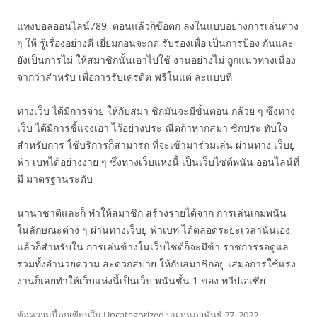
แทงบอลออนไลน์789 ตอนแล้วก็ข้อตก ลงในแบบอย่างการเล่นต่าง
ๆ ให้ รู้เรื่องอย่างดี เยี่ยมก่อนจะกด รับรองเพื่อ เป็นการป้อง กันและ
ยังเป็นการไม่ ให้สมาชิกนั้นเอาไปใช้ งานอย่างไม่ ถูกแนวทางเนื่อง
จากว่าสำหรับ เพื่อการรับเครดิต ฟรีในแต่ ละแบบที่
ทางเว็บ ได้มีการจ่าย ให้กับสมา ชิกมันจะมีขั้นตอน กล้วย ๆ ซึ่งทาง
เว็บ ได้มีการชี้แจงเอา ไว้อย่างประ ณีตถ้าหากสมา ชิกประ ทับใจ
สำหรับการ ใช้บริการก็สามารถ ที่จะเข้ามาร่วมเล่น ผ่านทาง เว็บยู
ฟ่า เบทได้อย่างง่าย ๆ ซึ่งทางเว็บแห่งนี้ เป็นเว็บไซต์พนัน ออนไลน์ที่
มี มาตรฐานระดับ
นานาชาติและก็ ทำให้สมาชิก สร้างรายได้จาก การเล่นเกมพนัน
ในลักษณะต่าง ๆ ผ่านทางเว็บยู ฟ่าเบท ได้ตลอดระยะเวลานั่นเอง
แล้วก็สำหรับใน การเล่นข้างในเว็บไซต์ก็จะมีข้า ราชการรอดูแล
รวมทั้งอำนวยความ สะดวกสบาย ให้กับสมาชิกอยู่ เสมอการใช้แรง
งานก็เลยทำให้เว็บแห่งนี้เป็นเว็บ พนันชั้น 1 ของ ทวีปเอเชีย
ข้อความนี้ถูกเขียนใน
Uncategorized
บน
กุมภาพันธ์ 27, 2022