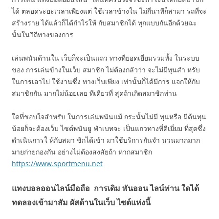
ได้ ตลอดระยะเวลาเพียงแต่ ใช้เวลาข้างใน ไม่กี่นาทีก็สามา รถที่จะ
สร้างราย ได้แล้วก็ได้กำไรให้ กับสมาชิกได้ ทุกแบบกันอีกด้วยฉะ
นั้นในวิถีทางของการ
เล่นพนันด้านใน เว็บก็จะเป็นแถว ทางที่ยอดเยี่ยมรวมทั้ง ในระบบ
ของ การเล่นข้างในเว็บ สมาชิก ไม่ต้องกลัวว่า จะไม่มีทุนสำ หรับ
ในการเอาไป ใช้งานซึ่ง ทางเว็บเพียง เท่านั้นก็ได้มีการ แจกให้กับ
สมาชิกกัน มากไม่น้อยเลย ทีเดียวที่ สุดถ้าเกิดสมาชิกท่าน
ใดที่ชอบใจสำหรับ ในการเล่นพนันแม้ กระนั้นไม่มี ทุนหรือ มีต้นทุน
น้อยก็จะต้องเว็บ ไซต์พนันยู ฟ่าเบทจะ เป็นแถวทางที่ดีเยี่ยม ที่สุดซึ่ง
ดำเนินการใ ห้กับสมา ชิกได้เข้า มาใช้บริการกันจำ นวนมากมาก
มายก่ายกองกัน อย่างไม่ต้องสงสัยถ้า หากสมาชิก
https://www.sportmenu.net
แทงบอลออนไลน์มือถือ การเดิม พันออน ไลน์ท่าน ใดได้
ทดลองเข้ามาสัม ผัสด้านในเว็บ ไซต์แห่งนี้