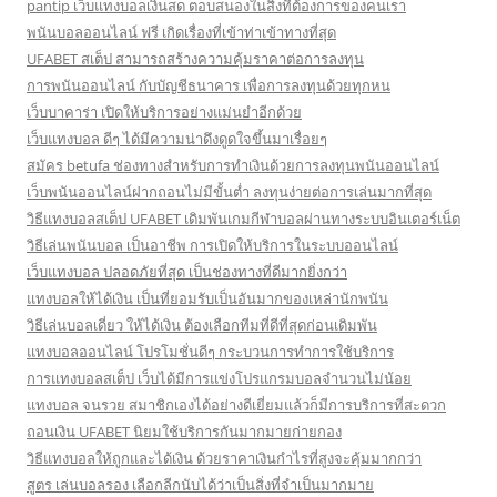
pantip เว็บแทงบอลเงินสด ตอบสนองในสิ่งที่ต้องการของคนเรา
พนันบอลออนไลน์ ฟรี เกิดเรื่องที่เข้าท่าเข้าทางที่สุด
UFABET สเต็ป สามารถสร้างความคุ้มราคาต่อการลงทุน
การพนันออนไลน์ กับบัญชีธนาคาร เพื่อการลงทุนด้วยทุกหน
เว็บบาคาร่า เปิดให้บริการอย่างแม่นยำอีกด้วย
เว็บแทงบอล ดีๆ ได้มีความน่าดึงดูดใจขึ้นมาเรื่อยๆ
สมัคร betufa ช่องทางสำหรับการทำเงินด้วยการลงทุนพนันออนไลน์
เว็บพนันออนไลน์ฝากถอนไม่มีขั้นต่ำ ลงทุนง่ายต่อการเล่นมากที่สุด
วิธีแทงบอลสเต็ป UFABET เดิมพันเกมกีฬาบอลผ่านทางระบบอินเตอร์เน็ต
วิธีเล่นพนันบอล เป็นอาชีพ การเปิดให้บริการในระบบออนไลน์
เว็บแทงบอล ปลอดภัยที่สุด เป็นช่องทางที่ดีมากยิ่งกว่า
แทงบอลให้ได้เงิน เป็นที่ยอมรับเป็นอันมากของเหล่านักพนัน
วิธีเล่นบอลเดี่ยว ให้ได้เงิน ต้องเลือกทีมที่ดีที่สุดก่อนเดิมพัน
แทงบอลออนไลน์ โปรโมชั่นดีๆ กระบวนการทำการใช้บริการ
การแทงบอลสเต็ป เว็บได้มีการแข่งโปรแกรมบอลจำนวนไม่น้อย
แทงบอล จนรวย สมาชิกเองได้อย่างดีเยี่ยมแล้วก็มีการบริการที่สะดวก
ถอนเงิน UFABET นิยมใช้บริการกันมากมายก่ายกอง
วิธีแทงบอลให้ถูกและได้เงิน ด้วยราคาเงินกำไรที่สูงจะคุ้มมากกว่า
สูตร เล่นบอลรอง เลือกลีกนับได้ว่าเป็นสิ่งที่จำเป็นมากมาย