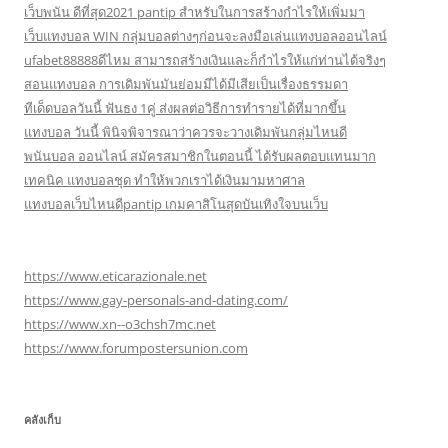
เว็บพนัน ดีที่สุด2021 pantip สำหรับในการสร้างกำไรให้เพิ่มมา
เว็บแทงบอล WIN กลุ่มบอลต่างๆก่อนจะลงมือเล่นแทงบอลออนไลน์
ufabet88888ดีไหม สามารถสร้างเงินและก็กำไรให้แก่ท่านได้จริงๆ
สอนแทงบอล การเดิมพันมันย่อมมีได้มีเสียเป็นเรื่องธรรมดา
ทีเด็ดบอลวันนี้ ฟันธง 1คู่ ส่งผลต่อวิธีการทำรายได้ที่มากขึ้น
แทงบอล วันนี้ พินิจพิจารณาว่าควรจะวางเดิมพันกลุ่มไหนดี
พนันบอล ออนไลน์ สมัครสมาชิกในตอนนี้ ได้รับผลตอบแทนมาก
เทคนิค แทงบอลชุด ทำให้พวกเราได้เงินมามหาศาล
แทงบอลเว็บไหนดีpantip เกมคาสิโนสุดบันเทิงใจบนเว็บ
https://www.eticarazionale.net
https://www.gay-personals-and-dating.com/
https://www.xn--o3chsh7mc.net
https://www.forumpostersunion.com
คลังเก็บ