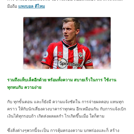
มือถือ
แทงบอล ดีไหม
รวมถึงแท็บเล็ตอีกด้วย พร้อมทั้งความ สบายเร็วในการ ใช้งาน
ทุกหนกับ ความง่าย
กับ ทุกขั้นตอน และก็ยังมี ความแจ้งชัดใน การจ่ายผลตอบ แทนทุก
คราว ให้กับนักเสี่ยงดวงบาคาร่าทุกคน อีกเหมือนกัน กับการแจ้งเบิก
เงินได้ทุกรอบถ้า เกิดส่งผลผลกำ ไรเกิดขึ้นเมื่อ ใดก็ตาม
ซึ่งสิ่งต่างๆพวกนี้จะเป็น การคุ้มครองความ บกพร่องและก็ สร้าง