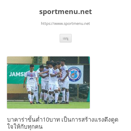
ข้าม
ไป
sportmenu.net
ยัง
เนื้อหา
https://www.sportmenu.net
เมนู
บาคาร่าขั้นต่ำ10บาท เป็นการสร้างแรงดึงดูด
ใจให้กับทุกคน