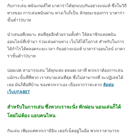
กับการเล่น พนันเกมส์ไพ่ บาคาร่าได้ทุกแบบกันอย่างแน่แท้ ซึ่งในวิถี
ทางของ การเล่นพนันผ่าน ทางเว็บก็เป็น ลักษณะของการ บาคาร่า
ขั้นต่ำ10บาท
นำเสนอที่เหมาะ สมที่สุดอีกด้วยรวมทั้งทำ ให้สมาชิกแทงพนัน
ออนไลน์ที่เข้ามา ร่วมเล่นผ่านทาง เว็บได้ได้โอกาส สำหรับในการ
ได้กำไรได้ตลอดระยะเวลา กันอย่างแน่แท้ บาคาร่าออนไลน์ บาคา
ร่าขั้นต่ำ10บาท
ปอยเปต สามารถเล่น ได้ทุกแห่ง ตลอดเวลาที่ พวกเราต้องการเล่น
แม้กระนั้นที่ที่พวก เราสบายเล่นที่สุด ซึ่งไม่สามารถที่ จะปฏิเสธได้
เลย มันก็คือที่บ้าน ของพวกเราเอง เนื่องจากว่าสะดวก
ติดต่อ
เว็บUFABET
สำหรับในการเล่น ซึ่งพวกเราจะนั่ง พักผ่อน นอนเล่นก็ได้
โดยไม่ต้อง แอบคนไหน
กันเล่น เพียงแค่พวกเรามีอิน เตอร์เน็ตอยู่ในมือ พวกเราสามารถ