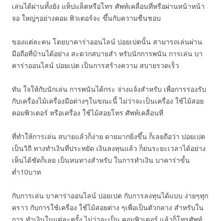
เล่นได้ผ่านทั้งยัง แท็ปแล็ตหรือโทร ศัพท์เคลื่อนที่หรือผ่านหน้าหน้า
จอ ใหญ่ๆอย่างคอม พิวเตอร์จะ ขึ้นกับความชื่นชอบ
ของแต่ละคน โดยบาคาร่าออนไลน์ ปอยเปตนั้น สามารถเล่นผ่าน
มือถือที่บ้านได้อย่าง สะดวกสบายสำ หรับนักการพนัน การเล่น บา
คาร่าออนไลน์ ปอยเปต เป็นการสร้างความ สบายรวดเร็ว
ทัน ใจให้กับนักเล่น การพนันได้กระ จ่างแจ้งสำหรับ เพื่อการรองรับ
กับเครื่องไม้เครื่องมือต่างๆในขณะนี้ ไม่ว่าจะเป็นเครื่อง ใช้ไม้สอย
คอมพิวเตอร์ หรือเครื่อง ใช้ไม้สอยโทร ศัพท์เคลื่อนที่
ที่ทำให้การเล่น สบายแล้วก็ง่าย ดายมากยิ่งขึ้น ก็เลยถือว่า ปอยเปต
เป็นวิถี ทางทำเงินที่ประหยัด เงินลงทุนแล้ว ก็ย่นระยะเวลาได้อย่าง
เห็นได้ชัดก็เลย เป็นหนทางสำหรับ ในการทำเงิน บาคาร่าขั้น
ต่ำ10บาท
กับการเล่น บาคาร่าออนไลน์ ปอยเปต กับการลงทุนได้แบบ ง่ายๆทุก
คราว กับการใช้เครื่อง ใช้ไม้สอยต่าง ๆเพื่อเป็นตัวกลาง สำหรับใน
การ ทำเงินในแต่ละครั้ง ไม่ว่าจะเป็น คอมพิวเตอร์ แล้วก็โทรศัพท์