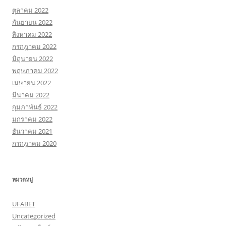
ตุลาคม 2022
กันยายน 2022
สิงหาคม 2022
กรกฎาคม 2022
มิถุนายน 2022
พฤษภาคม 2022
เมษายน 2022
มีนาคม 2022
กุมภาพันธ์ 2022
มกราคม 2022
ธันวาคม 2021
กรกฎาคม 2020
หมวดหมู่
UFABET
Uncategorized